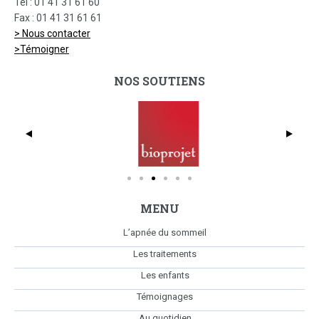
Tel : 01 41 31 61 60
Fax : 01 41 31 61 61
> Nous contacter
>Témoigner
NOS SOUTIENS
dmc_full_425x369
Bio
MENU
L’apnée du sommeil
Les traitements
Les enfants
Témoignages
Au quotidien