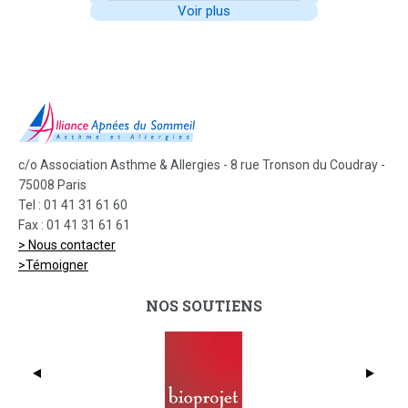
Voir plus
c/o Association Asthme & Allergies - 8 rue Tronson du Coudray -
75008 Paris
Tel : 01 41 31 61 60
Fax : 01 41 31 61 61
> Nous contacter
>Témoigner
NOS SOUTIENS
dmc_full_425x369
Bio