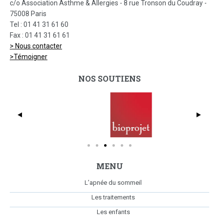
c/o Association Asthme & Allergies - 8 rue Tronson du Coudray -
75008 Paris
Tel : 01 41 31 61 60
Fax : 01 41 31 61 61
> Nous contacter
>Témoigner
NOS SOUTIENS
dmc_full_425x369
Bio
MENU
L’apnée du sommeil
Les traitements
Les enfants