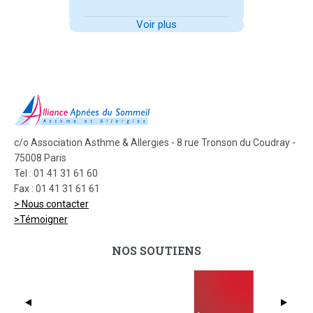
Voir plus
c/o Association Asthme & Allergies - 8 rue Tronson du Coudray -
75008 Paris
Tel : 01 41 31 61 60
Fax : 01 41 31 61 61
> Nous contacter
>Témoigner
NOS SOUTIENS
dmc_full_425x369
Bio