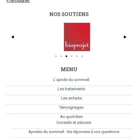
>Témoigner
NOS SOUTIENS
dmc_full_425x369
Bio
MENU
L’apnée du sommeil
Les traitements
Les enfants
Témoignages
Au quotidien
Conseils et astuces
Apnées du sommeil : les réponses à vos questions