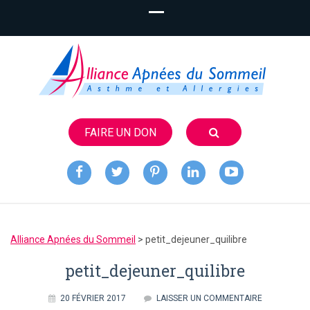
FAIRE UN DON
Alliance
Apnées du
Alliance Apnées du Sommeil
>
petit_dejeuner_quilibre
Sommeil
petit_dejeuner_quilibre
20 FÉVRIER 2017
LAISSER UN COMMENTAIRE