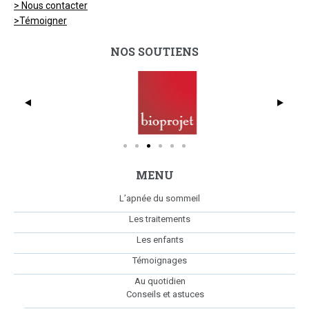
> Nous contacter
>Témoigner
NOS SOUTIENS
dmc_full_425x369
Bio
MENU
L’apnée du sommeil
Les traitements
Les enfants
Témoignages
Au quotidien
Conseils et astuces