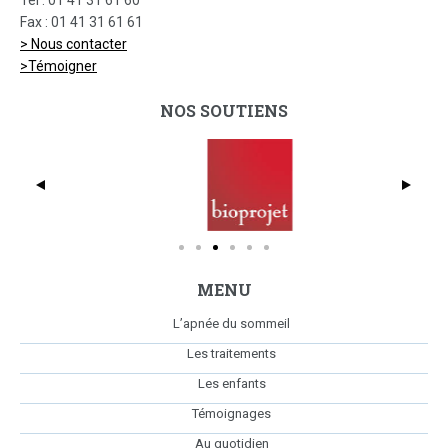
Fax : 01 41 31 61 61
> Nous contacter
>Témoigner
NOS SOUTIENS
dmc_full_425x369
Bio
MENU
L’apnée du sommeil
Les traitements
Les enfants
Témoignages
Au quotidien