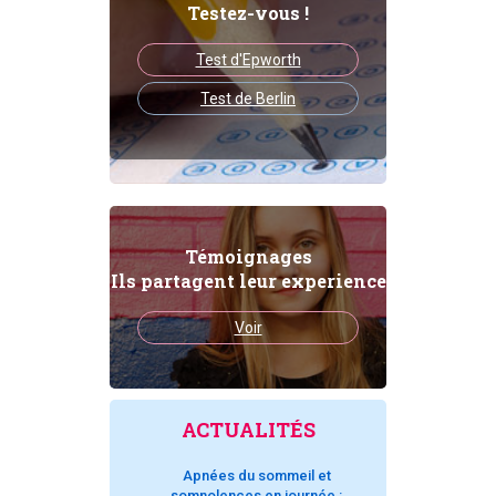
Testez-vous !
Test d'Epworth
Test de Berlin
Témoignages
Ils partagent leur experience
Voir
ACTUALITÉS
Apnées du sommeil et
somnolences en journée :