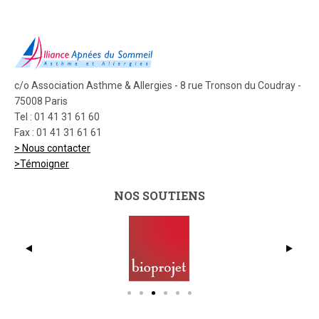
c/o Association Asthme & Allergies - 8 rue Tronson du Coudray -
75008 Paris
Tel : 01 41 31 61 60
Fax : 01 41 31 61 61
> Nous contacter
>Témoigner
NOS SOUTIENS
dmc_full_425x369
Bio