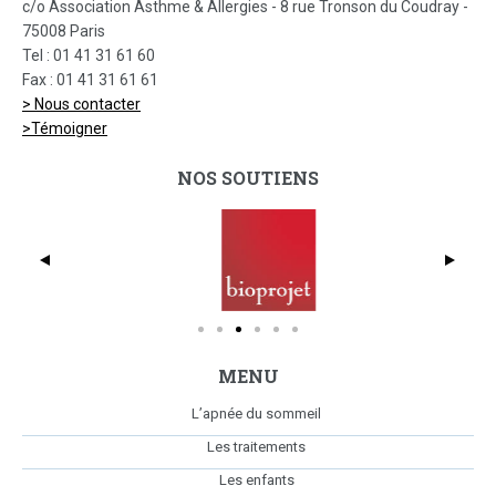
c/o Association Asthme & Allergies - 8 rue Tronson du Coudray -
75008 Paris
Tel : 01 41 31 61 60
Fax : 01 41 31 61 61
> Nous contacter
>Témoigner
NOS SOUTIENS
dmc_full_425x369
Bio
MENU
L’apnée du sommeil
Les traitements
Les enfants