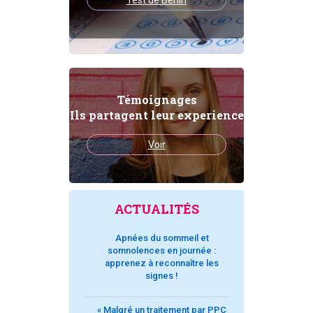
Témoignages
Ils partagent leur experience
Voir
ACTUALITÉS
Apnées du sommeil et
somnolences en journée :
apprenez à reconnaître les
signes !
« Malgré un traitement par PPC