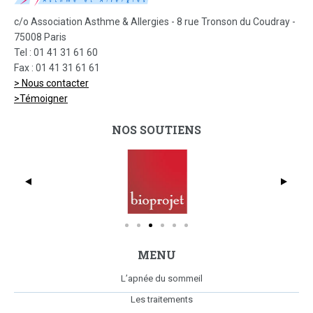
c/o Association Asthme & Allergies - 8 rue Tronson du Coudray -
75008 Paris
Tel : 01 41 31 61 60
Fax : 01 41 31 61 61
> Nous contacter
>Témoigner
NOS SOUTIENS
dmc_full_425x369
Bio
MENU
L’apnée du sommeil
Les traitements